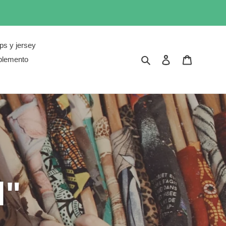
ps y jersey
Buscar
Ingresar
Carrito
lemento
l"